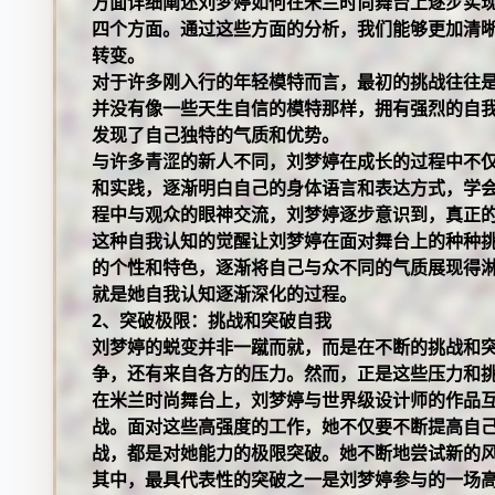
方面详细阐述刘梦婷如何在米兰时尚舞台上逐步实
四个方面。通过这些方面的分析，我们能够更加清
转变。
对于许多刚入行的年轻模特而言，最初的挑战往往
并没有像一些天生自信的模特那样，拥有强烈的自
发现了自己独特的气质和优势。
与许多青涩的新人不同，刘梦婷在成长的过程中不
和实践，逐渐明白自己的身体语言和表达方式，学
程中与观众的眼神交流，刘梦婷逐步意识到，真正
这种自我认知的觉醒让刘梦婷在面对舞台上的种种
的个性和特色，逐渐将自己与众不同的气质展现得
就是她自我认知逐渐深化的过程。
2、突破极限：挑战和突破自我
刘梦婷的蜕变并非一蹴而就，而是在不断的挑战和
争，还有来自各方的压力。然而，正是这些压力和
在米兰时尚舞台上，刘梦婷与世界级设计师的作品
战。面对这些高强度的工作，她不仅要不断提高自
战，都是对她能力的极限突破。她不断地尝试新的
其中，最具代表性的突破之一是刘梦婷参与的一场