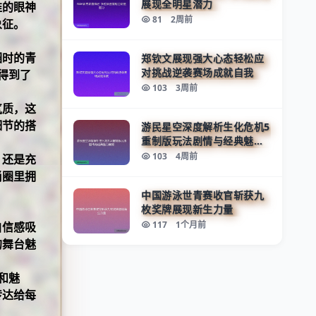
展现全明星潜力
准的眼神
81
2周前
象征。
圈时的青
郑钦文展现强大心态轻松应
对挑战逆袭赛场成就自我
得到了
103
3周前
气质，这
细节的搭
游民星空深度解析生化危机5
重制版玩法剧情与经典魅力
回顾
103
4周前
，还是充
尚圈里拥
中国游泳世青赛收官斩获九
枚奖牌展现新生力量
117
1个月前
自信感吸
的舞台魅
和魅
传达给每