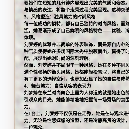
要她们在短短的几分钟内展现出完美的气质和姿态
与情感的表达，将整个走秀过程完美呈现。这种突
3、风格塑造：独具魅力的时尚风格
每一位成功的模特，都有自己独特的时尚风格，而
涩，她逐渐形成了自己鲜明的风格特色——优雅、
体现。
刘梦婷的优雅并非简单的外表装饰，而是源自内心
种气质使得她在多场国际大秀中脱颖而出，赢得了
配，展现出她对时尚的深刻理解。
然而，刘梦婷并不局限于一种风格，她在多种不同
满个性张扬的街头风格，她都能轻松驾驭，将自己
有了更多的选择空间，也更加凸显了她的自信与成
4、舞台魅力：自信从容的表现力
刘梦婷在米兰时尚舞台上最为人称道的就是她出色
引观众的目光。她能够精准地把握每一场秀场的氛
力。
在T台上，刘梦婷不仅仅是在走秀，她是在与观众进
力。无论是性感妩媚的造型，还是冷静高贵的设计
一位观众。