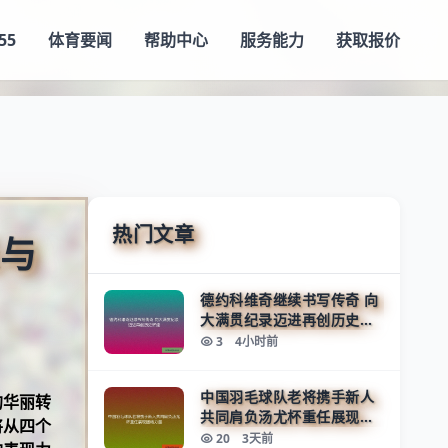
55
体育要闻
帮助中心
服务能力
获取报价
热门文章
长与
德约科维奇继续书写传奇 向
大满贯纪录迈进再创历史辉
煌
3
4小时前
中国羽毛球队老将携手新人
的华丽转
共同肩负汤尤杯重任展现团
将从四个
结力量
20
3天前