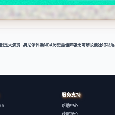
依旧是大满贯
奥尼尔评选NBA历史最佳阵容无可辩驳他独特视角
服务支持
55
帮助中心
获取报价