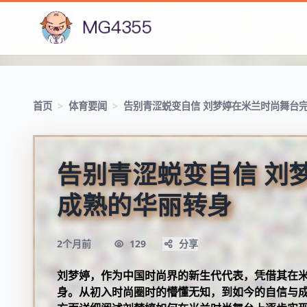
首页
>
体育要闻
>
告别青涩蜕变自信 刘梦婷在米兰时尚舞台
告别青涩蜕变自信 刘
成熟的华丽转身
2个月前
129
分享
刘梦婷，作为中国时尚界的新生代代表，凭借其在
身。从初入时尚圈时的懵懂无知，到如今的自信与