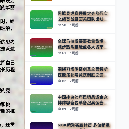
的表现力
域的华丽
男篮奥运赛程敲定身陷死亡
之组首战直面美国队出线形
圈时，她
势严峻挑战升级
50
1周前
的理解，
全球马拉松赛事数量激增，
断的思考
跑步热潮蔓延至各大城市与
在走秀过
乡村
62
1周前
发挥自己
围绕刀塔传奇剑圣全面解析
成长历程
技能搭配与竞技制胜之道传
奇英雄成长策略
82
2周前
烈的竞
中国排协公布巴黎奥运会女
排阵容全名单备战奥运会新
力和挑
征程
81
2周前
次新的挑
力，还需
NBA新秀崭露锋芒 多位新星