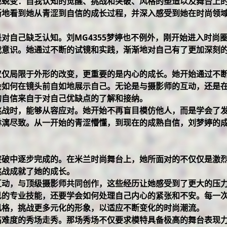
现蜕变：自我认知的觉醒、挑战和突破、风格的塑造以及舞台上
晰地看到她从青涩到自信的成长过程，并深入感受到她在时尚领
是对自己缺乏认知。刘
MG4355
梦婷也不例外，刚开始进入时尚
我意识。她通过不断的试镜和实践，渐渐地对自己有了更加深刻
仅仅局限于外形的改变，更重要的是内心的成长。她开始通过不
会如何在镜头前自如地展示自己。无论是与摄影师的互动，还是
的自信来自于对自己优缺点的了解和接纳。
挑战时，能够从容应对。她开始不再盲目模仿他人，而是学会了
淋漓尽致。从一开始的青涩懵懂，到现在的成熟自信，刘梦婷的
突破中逐步完成的。在米兰时尚舞台上，她所面对的不仅仅是激
挑战成就了她的成长。
互动，与顶级摄影师共同创作，这些经历让她感受到了更大的压
己的专业技能，还要学会如何处理自己内心的紧张和不安。每一
风格，挑战更多元化的形象，以适应不断变化的时尚潮流。
高难度的秀场走秀。那场秀场不仅要求模特具备极高的舞台表现