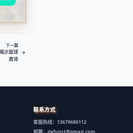
下一篇
揭示篮球
真谛
联系方式
客服热线：13679686112
邮箱：defunct@gmail.com