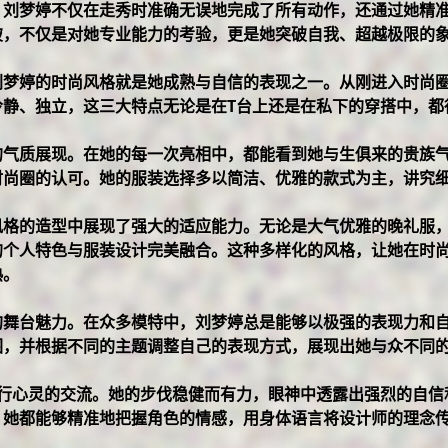
。刘梦婷不仅在走秀时准确无误地完成了所有动作，还通过她精
破，不仅是对她专业能力的考验，更是她突破自我、超越极限的
刘梦婷的时尚风格就是她成熟与自信的表现之一。从刚进入时尚
冷静、独立，这三大特点无论是在T台上还是在私下的穿搭中，都
的气质展现。在她的每一次亮相中，都能看到她与生俱来的贵族
时尚圈的认可。她的服装选择多以简洁、优雅的款式为主，讲究
风格的造型中展现了强大的适应能力。无论是大气优雅的晚礼服
的个人特色与服装设计完美融合。这种多样化的风格，让她在时
熟。
的舞台魅力。在众多模特中，刘梦婷总是能够以极强的表现力和
围，并根据不同的主题调整自己的表现方式，展现出她与众不同
行心灵的交流。她的步伐稳健而有力，眼神中透露出强烈的自信
，她都能够精准地把握角色的情感，用身体语言将设计师的理念